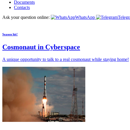
Documents
Contacts
Ask your question online:
WhatsApp
Teleg
Season hit!
Cosmonaut in Cyberspace
A unique opportunity to talk to a real cosmonaut while staying home!