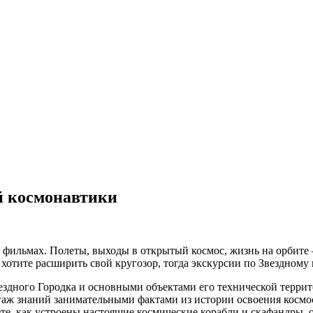
й космонавтики
х фильмах. Полеты, выходы в открытый космос, жизнь на орбите 
 хотите расширить свой кругозор, тогда экскурсии по Звездном
ездного Городка и основными объектами его технической террито
гаж знаний занимательными фактами из истории освоения космос
те, как устроены настоящие космические корабли и скафандры, 