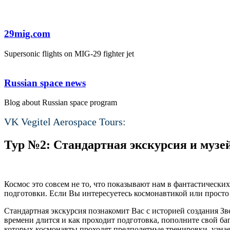
29mig.com
Supersonic flights on MIG-29 fighter jet
Russian space news
Blog about Russian space program
VK Vegitel Aerospace Tours:
Тур №2: Стандартная экскурсия и музе
Космос это совсем не то, что показывают нам в фантастически
подготовки. Если Вы интересуетесь космонавтикой или просто
Стандартная экскурсия познакомит Вас с историей создания Зв
времени длится и как проходит подготовка, пополните свой ба
которых космонавты проходят предполетные тренировки, узнае