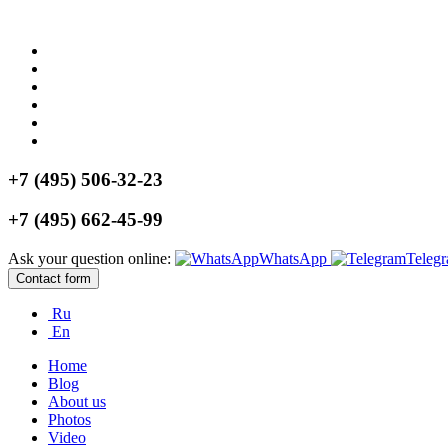
+7 (495) 506-32-23
+7 (495) 662-45-99
Ask your question online:
WhatsApp
Teleg
Contact form
Ru
En
Home
Blog
About us
Photos
Video