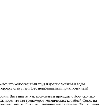
– все это колоссальный труд и долгие месяцы и годы
у городку станут для Вас незабываемым приключением!
рии. Вы узнаете, как космонавты проходят отбор, сколько
а, посетите зал тренажеров космических кораблей Союз, на
ознакомитесь с образцами космического питания. Вы сможете