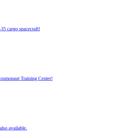
-35 cargo spacecraft!
 Cosmonaut Training Center!
lso available.