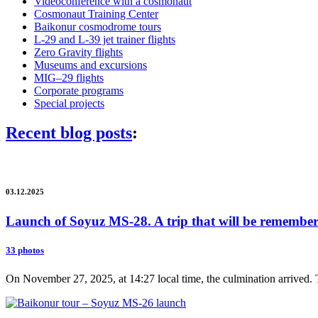
Videoconference with a cosmonaut
Cosmonaut Training Center
Baikonur cosmodrome tours
L-29 and L-39 jet trainer flights
Zero Gravity flights
Museums and excursions
MIG–29 flights
Corporate programs
Special projects
Recent blog posts
:
03.12.2025
Launch of Soyuz MS-28. A trip that will be remembere
33 photos
On November 27, 2025, at 14:27 local time, the culmination arrived. 