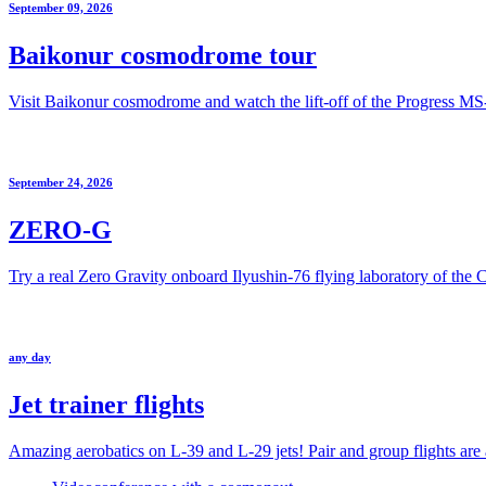
September 09, 2026
Baikonur cosmodrome tour
Visit Baikonur cosmodrome and watch the lift-off of the Progress MS
September 24, 2026
ZERO-G
Try a real Zero Gravity onboard Ilyushin-76 flying laboratory of the
any day
Jet trainer flights
Amazing aerobatics on L-39 and L-29 jets! Pair and group flights are a